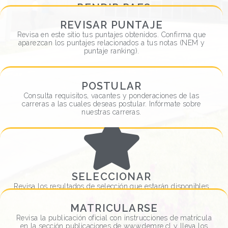
RENDIR PAES
Imprime tu tarjeta de identificación en el Portal Inscripción
REVISAR PUNTAJE
RENDIR PAES
de este sitio. Verifica las fechas y sala de rendición.
Revisa en este sitio tus puntajes obtenidos. Confirma que
aparezcan los puntajes relacionados a tus notas (NEM y
VER MÁS
puntaje ranking).
POSTULAR
REVISAR PUNTAJE
Consulta requisitos, vacantes y ponderaciones de las
carreras a las cuales deseas postular. Infórmate sobre
VER MÁS
nuestras carreras.
POSTULAR
VER MÁS
SELECCIONAR
Revisa los resultados de selección que estarán disponibles
en www.demre.cl. Las carreras que dirán "Seleccionado" o
"En lista de espera", te permitirán Matricularte.
MATRICULARSE
SELECCIONAR
Revisa la publicación oficial con instrucciones de matrícula
en la sección publicaciones de www.demre.cl y lleva los
VER MÁS