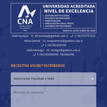
Sede Iquique
direseciqq@gestion.uta.cl
(+56) 572727100
Mesa Central
mesacentral@gestion.uta.cl
(+56) 582205100
Sede Santiago
recstgo@gestion.uta.cl
(+56) 582386093 - 582386094
NECESITAS AYUDA? ESCRÍBENOS