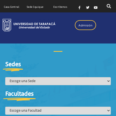
Casa Central
Sede Iquique
Escribenos
Admisión
Sedes
Facultades