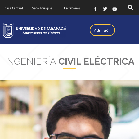
Casa Central
Sede Iquique
Escribenos
Admisión
INGENIERÍA
CIVIL ELÉCTRICA