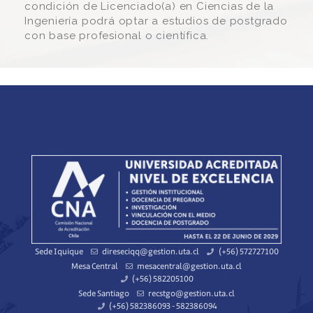
condición de Licenciado(a) en Ciencias de la
Ingeniería podrá optar a estudios de postgrado
con base profesional o científica.
Sede Iquique
direseciqq@gestion.uta.cl
(+56) 572727100
Mesa Central
mesacentral@gestion.uta.cl
(+56) 582205100
Sede Santiago
recstgo@gestion.uta.cl
(+56) 582386093 - 582386094