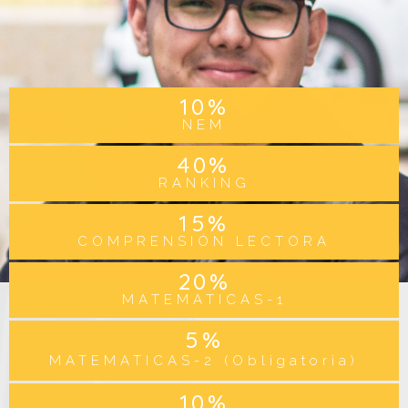
10
%
NEM
40
%
RANKING
15
%
COMPRENSIÓN LECTORA
20
%
MATEMATICAS-1
5
%
MATEMATICAS-2 (Obligatoria)
10
%