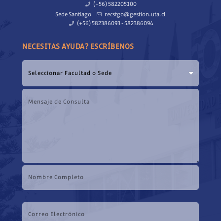
(+56) 582205100
Sede Santiago
recstgo@gestion.uta.cl
(+56) 582386093 - 582386094
NECESITAS AYUDA? ESCRÍBENOS