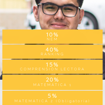
10
%
NEM
40
%
RANKING
15
%
COMPRENSIÓN LECTORA
20
%
MATEMÁTICA 1
5
%
MATEMATICA 2 (Obligatoria)