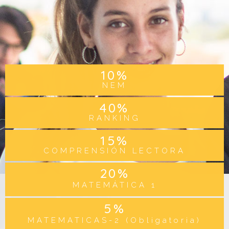
10
%
NEM
40
%
RANKING
15
%
COMPRENSIÓN LECTORA
20
%
MATEMÁTICA 1
5
%
MATEMATICAS-2 (Obligatoria)