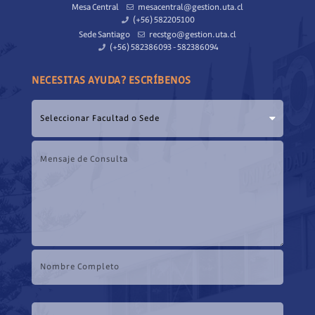
Mesa Central
mesacentral@gestion.uta.cl
(+56) 582205100
Sede Santiago
recstgo@gestion.uta.cl
(+56) 582386093 - 582386094
NECESITAS AYUDA? ESCRÍBENOS