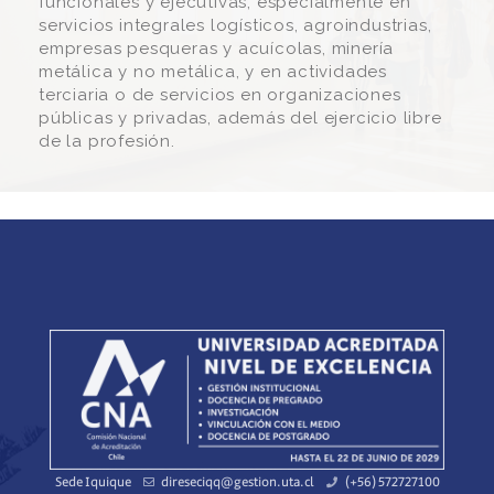
funcionales y ejecutivas, especialmente en
servicios integrales logísticos, agroindustrias,
empresas pesqueras y acuícolas, minería
metálica y no metálica, y en actividades
terciaria o de servicios en organizaciones
públicas y privadas, además del ejercicio libre
de la profesión.
Sede Iquique
direseciqq@gestion.uta.cl
(+56) 572727100