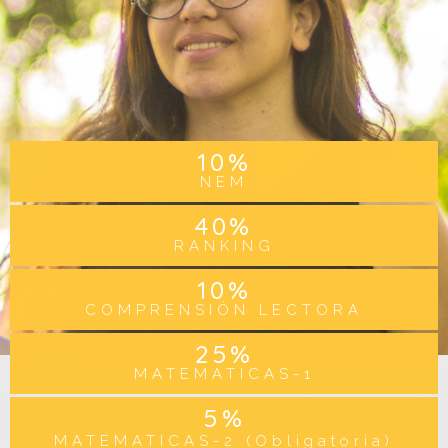
10
%
NEM
40
%
RANKING
10
%
COMPRENSIÓN LECTORA
25
%
MATEMATICAS-1
5
%
MATEMATICAS-2 (Obligatoria)