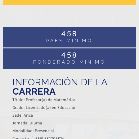
10
%
CIENCIAS o HISTORIA
458
PAES MÍNIMO
458
PONDERADO MINIMO
INFORMACIÓN DE LA
CARRERA
Título: Profesor(a) de Matemática
Grado: Licenciado(a) en Educación
Sede: Arica
Jornada: Diurna
Modalidad: Presencial
Contacto: (+569) 582205824