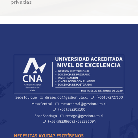
privadas.
Sede Iquique
direseciqq@gestion.uta.cl
(+56) 572727100
Mesa Central
mesacentral@gestion.uta.cl
(+56) 582205100
Sede Santiago
recstgo@gestion.uta.cl
(+56) 582386093 - 582386094
NECESITAS AYUDA? ESCRÍBENOS