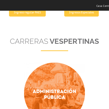
Casa Cent
Ingreso regular PAES
Ingresos Especiales
CARRERAS
VESPERTINAS