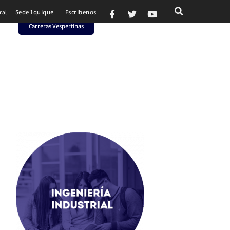
Sede Iquique
Escribenos
ral
Carreras Vespertinas