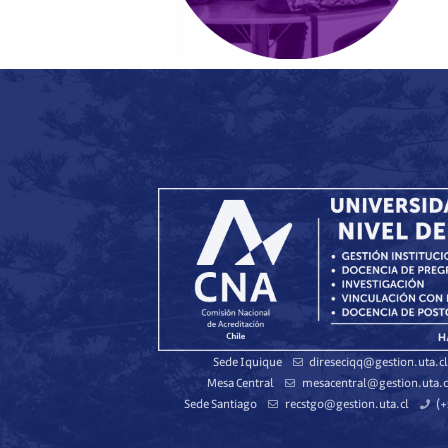
Sede Iquique
direseciqq@gestion.uta.cl
Mesa Central
mesacentral@gestion.uta.c
Sede Santiago
recstgo@gestion.uta.cl
(+